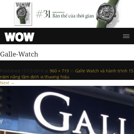
Galle-Watch
Published
11/12/2018
at
960 × 719
in
Galle Watch và hành trình 15
năm nâng tầm định vị thương hiệu
.
Next →