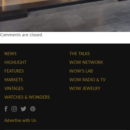
Comments are closed.
NEWS
THE TALKS
HIGHLIGHT
WOW NETWORK
FEATURES
WOW'S LAB
MARKETS
WOW RADIO & TV
VINTAGES
WOW JEWELRY
WATCHES & WONDERS
Advertise with Us