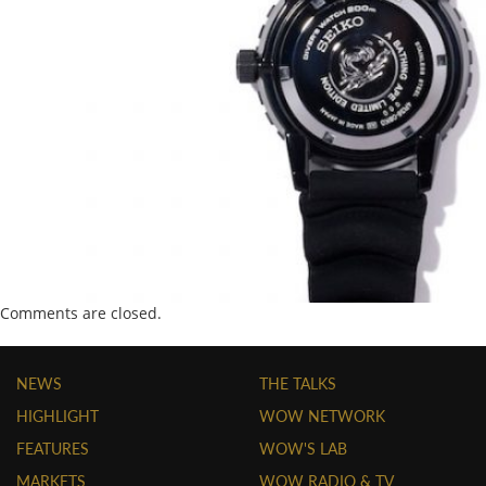
Comments are closed.
NEWS
THE TALKS
HIGHLIGHT
WOW NETWORK
FEATURES
WOW'S LAB
MARKETS
WOW RADIO & TV