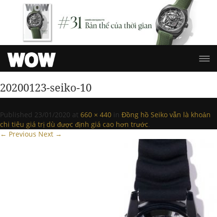
20200123-seiko-10
Published
23/01/2020
at
660 × 440
in
Đồng hồ Seiko vẫn là khoản
chi tiêu giá trị dù được định giá cao hơn trước
.
← Previous
Next →