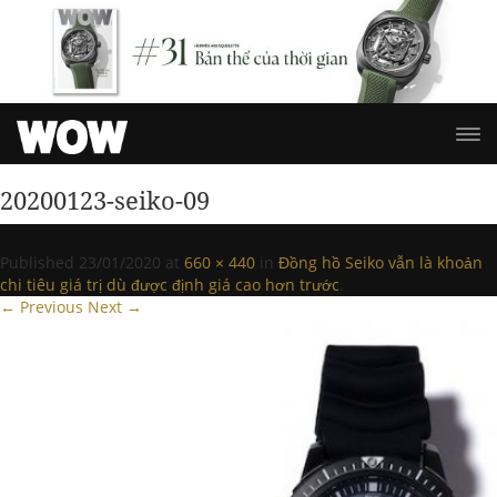
20200123-seiko-09
Published
23/01/2020
at
660 × 440
in
Đồng hồ Seiko vẫn là khoản
chi tiêu giá trị dù được định giá cao hơn trước
.
← Previous
Next →