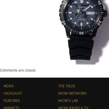
Comments are closed.
NEWS
THE TALKS
HIGHLIGHT
WOW NETWORK
FEATURES
WOW'S LAB
MARKETS
WOW RADIO & TV