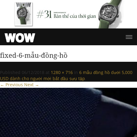
fixed-6-mẫu-đồng-hồ
Published
06/12/2018
at
1280 × 716
in
6 mẫu đồng hồ dưới 5,000
USD dành cho người mới bắt đầu sưu tập
.
← Previous
Next →