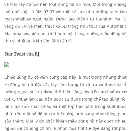
và trái cây để tạo nên loạt đồng hồ nữ mới. Một trong những
mẫu nổi bật là RM 07-03 với mặt số tựa như những viên kẹo
marshmallow ngọt ngào. Được tạo thành từ titanium loại 5,
vàng đỏ 5N và men, thiết kế 3D trông như thật của Automatic
Mashmallow biến nó trở thành một trong những mẫu đồng hồ
thú vị nhất tại triển lãm SIHH 2019.
Star Twist của RJ
Chiếc đồng hồ có viền cứng cáp này là một trong những thiết
kế đồng hồ nữ đặc sắc lấy cảm hứng từ vũ trụ và thiên hà. Ý
tưởng ngoài vũ trụ được thể hiện lộng lẫy trên mặt số xà cừ
với kỹ thuật lần đầu tiên được sử dụng trong chế tạo đồng hồ:
bốn lớp sơn khác nhau và một lớp thứ năm trong suốt được
phủ trên mặt số để tạo ra hiệu ứng ánh sáng như không gian
sâu thẳm. Một lý do khác khiến mẫu đồng hồ này được nhiều
người ưa chuộng chính là phần họa tiết tie-dye đang rất phổ