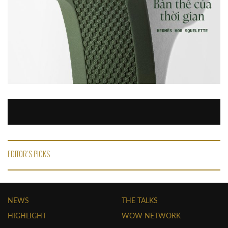
EDITOR'S PICKS
NEWS
THE TALKS
HIGHLIGHT
WOW NETWORK