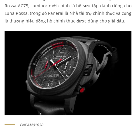
Rossa AC75, Luminor mới chính là bộ sưu tập dành riêng cho
Luna Rossa, trong đó Panerai là Nhà tài trợ chính thức và cũng
là thương hiệu đồng hồ chính thức được dùng cho giải đấu.
PNPAM01038