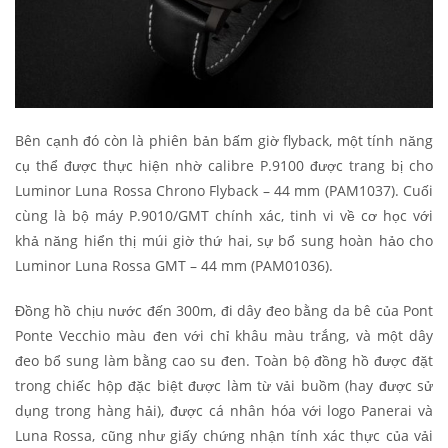
Bên cạnh đó còn là phiên bản bấm giờ flyback, một tính năng
cụ thể được thực hiện nhờ calibre P.9100 được trang bị cho
Luminor Luna Rossa Chrono Flyback – 44 mm (PAM1037). Cuối
cùng là bộ máy P.9010/GMT chính xác, tinh vi về cơ học với
khả năng hiển thị múi giờ thứ hai, sự bổ sung hoàn hảo cho
Luminor Luna Rossa GMT – 44 mm (PAM01036).
Đồng hồ chịu nước đến 300m, đi dây đeo bằng da bê của Pont
Ponte Vecchio màu đen với chỉ khâu màu trắng, và một dây
đeo bổ sung làm bằng cao su đen. Toàn bộ đồng hồ được đặt
trong chiếc hộp đặc biệt được làm từ vải buồm (hay được sử
dụng trong hàng hải), được cá nhân hóa với logo Panerai và
Luna Rossa, cũng như giấy chứng nhận tính xác thực của vải