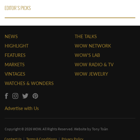
EDITOR'S PICKS
NEWS
THE TALKS
HIGHLIGHT
WOW NETWORK
FEATURES
WOW'S LAB
MARKETS
WOW RADIO & TV
VINTAGES
WOW JEWELRY
WATCHES & WONDERS
Advertise with Us
Copyright © 2026 WOW. All Rights Reserved. Website by
Tony Toàn
Contact Us
|
Terms & Conditions
|
Privacy Policy