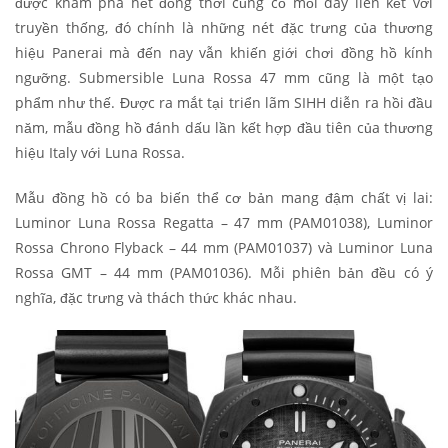
được khám phá hết đồng thời củng cố mối dây liên kết với
truyền thống, đó chính là những nét đặc trưng của thương
hiệu Panerai mà đến nay vẫn khiến giới chơi đồng hồ kính
ngưỡng. Submersible Luna Rossa 47 mm cũng là một tạo
phẩm như thế. Được ra mắt tại triển lãm SIHH diễn ra hồi đầu
năm, mẫu đồng hồ đánh dấu lần kết hợp đầu tiên của thương
hiệu Italy với Luna Rossa.
Mẫu đồng hồ có ba biến thể cơ bản mang đậm chất vị lai:
Luminor Luna Rossa Regatta – 47 mm (PAM01038), Luminor
Rossa Chrono Flyback – 44 mm (PAM01037) và Luminor Luna
Rossa GMT – 44 mm (PAM01036). Mỗi phiên bản đều có ý
nghĩa, đặc trưng và thách thức khác nhau.