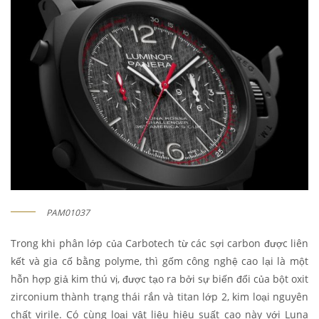
PAM01037
Trong khi phân lớp của Carbotech từ các sợi carbon được liên
kết và gia cố bằng polyme, thì gốm công nghệ cao lại là một
hỗn hợp giả kim thú vị, được tạo ra bởi sự biến đổi của bột oxit
zirconium thành trạng thái rắn và titan lớp 2, kim loại nguyên
chất virile. Có cùng loại vật liệu hiệu suất cao này với Luna