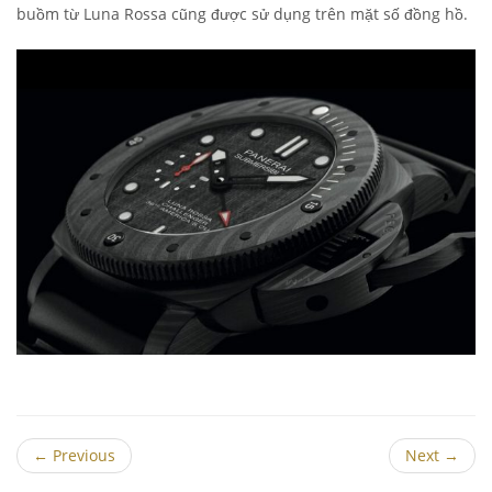
buồm từ Luna Rossa cũng được sử dụng trên mặt số đồng hồ.
←
Previous
Next
→