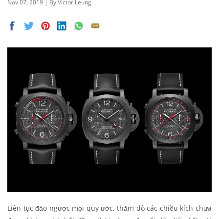
Nov 07, 2019 | By Victor Leung
Liên tục đảo ngược mọi quy ước, thăm dò các chiều kích chưa