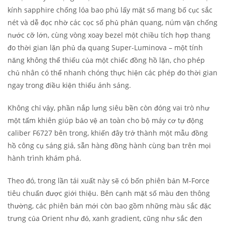
kính sapphire chống lóa bao phủ lấy mặt số mang bố cục sắc
nét và dễ đọc nhờ các cọc số phủ phản quang, núm vặn chống
nước cỡ lớn, cùng vòng xoay bezel một chiều tích hợp thang
đo thời gian lặn phủ dạ quang Super-Luminova – một tính
năng không thể thiếu của một chiếc đồng hồ lặn, cho phép
chủ nhân có thể nhanh chóng thực hiện các phép đo thời gian
ngay trong điều kiện thiếu ánh sáng.
Không chỉ vậy, phần nắp lưng siêu bền còn đóng vai trò như
một tấm khiên giúp bảo vệ an toàn cho bộ máy cơ tự động
caliber F6727 bên trong, khiến đây trở thành một mẫu đồng
hồ công cụ sáng giá, sẵn hàng đồng hành cùng bạn trên mọi
hành trình khám phá.
Theo đó, trong lần tái xuất này sẽ có bốn phiên bản M-Force
tiêu chuẩn được giới thiệu. Bên cạnh mặt số màu đen thông
thường, các phiên bản mới còn bao gồm những màu sắc đặc
trưng của Orient như đỏ, xanh gradient, cũng như sắc đen