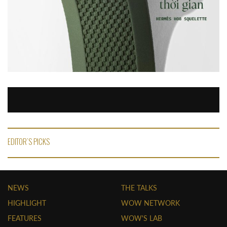
EDITOR'S PICKS
NEWS
THE TALKS
HIGHLIGHT
WOW NETWORK
FEATURES
WOW'S LAB