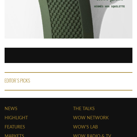
EDITOR'S PICKS
NEWS
THE TALKS
HIGHLIGHT
WOW NETWORK
FEATURES
WOW'S LAB
MARKETS
WOW RADIO & TV