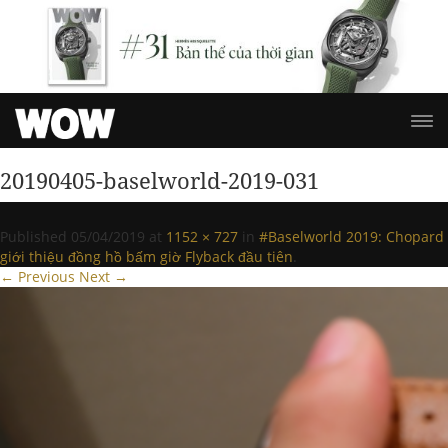
20190405-baselworld-2019-031
Published
05/04/2019
at
1152 × 727
in
#Baselworld 2019: Chopard
giới thiệu đồng hồ bấm giờ Flyback đầu tiên
.
← Previous
Next →