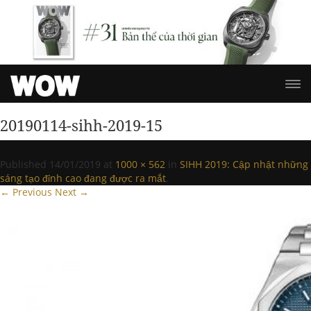
20190114-sihh-2019-15
Published
14/01/2019
at
1000 × 562
in
SIHH 2019: Cập nhật những
sáng tạo đỉnh cao đang được ra mắt
.
← Previous
Next →