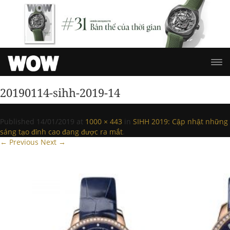
20190114-sihh-2019-14
Published
14/01/2019
at
1000 × 443
in
SIHH 2019: Cập nhật những
sáng tạo đỉnh cao đang được ra mắt
.
← Previous
Next →