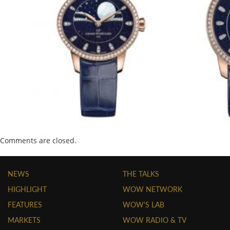
Comments are closed.
NEWS
THE TALKS
HIGHLIGHT
WOW NETWORK
FEATURES
WOW'S LAB
MARKETS
WOW RADIO & TV