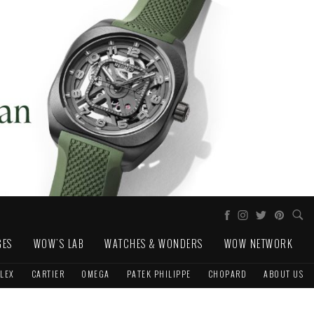
GES
WOW'S LAB
WATCHES & WONDERS
WOW NETWORK
LEX
CARTIER
OMEGA
PATEK PHILIPPE
CHOPARD
ABOUT US