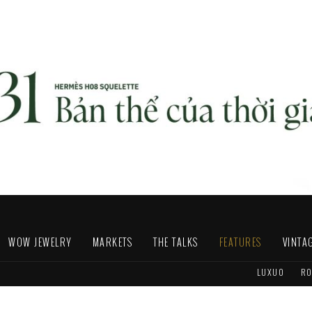
WOW JEWELRY
MARKETS
THE TALKS
FEATURES
VINTA
LUXUO
RO