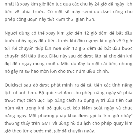
nhất là xoay kim giờ liên tục qua các chu kỳ 24 giờ để ngày lịch
tiến về phía trước. Có một số máy semi-quickset cũng cho
phép công đoạn này tiết kiệm thời gian hơn.
Người dùng có thể xoay kim giờ đến 12 giờ đêm để bắt đầu
bước nhảy ngày đầu tiên, trước khi đảo ngược kim giờ về 9 giờ
tối rồi chuyển tiếp lần nữa đến 12 giờ đêm để bắt đầu bước
chuyển đổi tiếp theo. Điều này sau đó được lặp lại cho đến khi
đạt đến ngày mong muốn. Mặc dù đây là một cải tiến, nhưng
nó gây ra sự hao mòn lớn cho trục núm điều chỉnh.
Quickset sau đó được phát minh ra để cải tiến các tính năng
lịch nhanh hơn. Bộ quickset đơn cho phép nâng ngày về phía
trước một cách độc lập bằng cách sử dụng vị trí đầu tiên của
núm vặn trong khi bộ quickset kép kiểm soát ngày và chức
năng ngày. Một phương pháp khác được gọi là “kim giờ nhảy”
thường thấy trên GMT và đồng hồ du lịch cho phép quay kim
giờ theo từng bước một giờ để chuyển ngày.