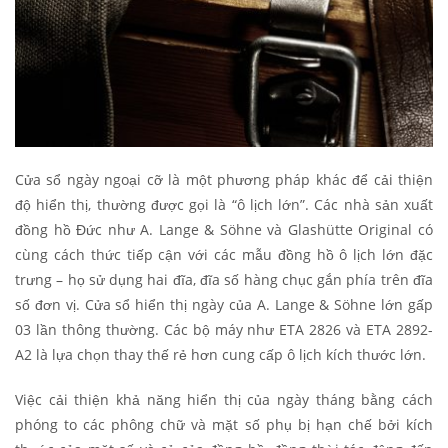
Cửa sổ ngày ngoại cỡ là một phương pháp khác để cải thiện
độ hiển thị, thường được gọi là “ô lịch lớn”. Các nhà sản xuất
đồng hồ Đức như A. Lange & Söhne và Glashütte Original có
cùng cách thức tiếp cận với các mẫu đồng hồ ô lịch lớn đặc
trưng – họ sử dụng hai đĩa, đĩa số hàng chục gắn phía trên đĩa
số đơn vị. Cửa sổ hiển thị ngày của A. Lange & Söhne lớn gấp
03 lần thông thường. Các bộ máy như ETA 2826 và ETA 2892-
A2 là lựa chọn thay thế rẻ hơn cung cấp ô lịch kích thước lớn.
Việc cải thiện khả năng hiển thị của ngày tháng bằng cách
phóng to các phông chữ và mặt số phụ bị hạn chế bởi kích