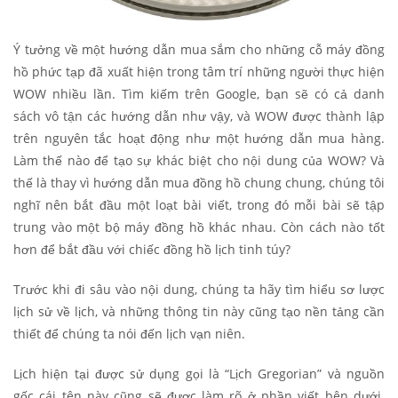
Ý tưởng về một hướng dẫn mua sắm cho những cỗ máy đồng
hồ phức tạp đã xuất hiện trong tâm trí những người thực hiện
WOW nhiều lần. Tìm kiếm trên Google, bạn sẽ có cả danh
sách vô tận các hướng dẫn như vậy, và WOW được thành lập
trên nguyên tắc hoạt động như một hướng dẫn mua hàng.
Làm thế nào để tạo sự khác biệt cho nội dung của WOW? Và
thế là thay vì hướng dẫn mua đồng hồ chung chung, chúng tôi
nghĩ nên bắt đầu một loạt bài viết, trong đó mỗi bài sẽ tập
trung vào một bộ máy đồng hồ khác nhau. Còn cách nào tốt
hơn để bắt đầu với chiếc đồng hồ lịch tinh túy?
Trước khi đi sâu vào nội dung, chúng ta hãy tìm hiểu sơ lược
lịch sử về lịch, và những thông tin này cũng tạo nền tảng cần
thiết để chúng ta nói đến lịch vạn niên.
Lịch hiện tại được sử dụng gọi là “Lịch Gregorian” và nguồn
gốc cái tên này cũng sẽ được làm rõ ở phần viết bên dưới.