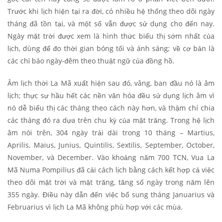
Trước khi lịch hiện tại ra đời, có nhiều hệ thống theo dõi ngày
tháng đã tồn tại, và một số vẫn được sử dụng cho đến nay.
Ngày mặt trời được xem là hình thức biểu thị sớm nhất của
lịch, dùng để đo thời gian bóng tối và ánh sáng; về cơ bản là
các chỉ báo ngày-đêm theo thuật ngữ của đồng hồ.
Âm lịch thời La Mã xuất hiện sau đó, vâng, ban đầu nó là âm
lịch; thực sự hầu hết các nền văn hóa đều sử dụng lịch âm vì
nó dễ biểu thị các tháng theo cách này hơn, và thậm chí chia
các tháng đó ra dựa trên chu kỳ của mặt trăng. Trong hệ lịch
âm nói trên, 304 ngày trải dài trong 10 tháng – Martius,
Aprilis, Maius, Junius, Quintilis, Sextilis, September, October,
November, và December. Vào khoảng năm 700 TCN, Vua La
Mã Numa Pompilius đã cải cách lịch bằng cách kết hợp cả việc
theo dõi mặt trời và mặt trăng, tăng số ngày trong năm lên
355 ngày. Điều này dẫn đến việc bổ sung tháng Januarius và
Februarius vì lịch La Mã không phù hợp với các mùa.