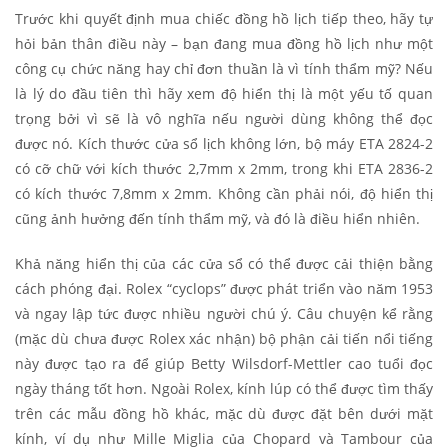
Trước khi quyết định mua chiếc đồng hồ lịch tiếp theo, hãy tự
hỏi bản thân điều này – bạn đang mua đồng hồ lịch như một
công cụ chức năng hay chỉ đơn thuần là vì tính thẩm mỹ? Nếu
là lý do đầu tiên thì hãy xem độ hiển thị là một yếu tố quan
trọng bởi vì sẽ là vô nghĩa nếu người dùng không thể đọc
được nó. Kích thước cửa sổ lịch không lớn, bộ máy ETA 2824-2
có cỡ chữ với kích thước 2,7mm x 2mm, trong khi ETA 2836-2
có kích thước 7,8mm x 2mm. Không cần phải nói, độ hiển thị
cũng ảnh hưởng đến tính thẩm mỹ, và đó là điều hiển nhiên.
Khả năng hiển thị của các cửa sổ có thể được cải thiện bằng
cách phóng đại. Rolex “cyclops” được phát triển vào năm 1953
và ngay lập tức được nhiều người chú ý. Câu chuyện kể rằng
(mặc dù chưa được Rolex xác nhận) bộ phận cải tiến nổi tiếng
này được tạo ra để giúp Betty Wilsdorf-Mettler cao tuổi đọc
ngày tháng tốt hơn. Ngoài Rolex, kính lúp có thể được tìm thấy
trên các mẫu đồng hồ khác, mặc dù được đặt bên dưới mặt
kính, ví dụ như Mille Miglia của Chopard và Tambour của