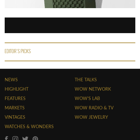
EDITOR'S PICKS
NEWS
THE TALKS
HIGHLIGHT
WOW NETWORK
FEATURES
WOW'S LAB
MARKETS
WOW RADIO & TV
VINTAGES
WOW JEWELRY
WATCHES & WONDERS