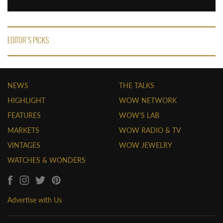
EDITOR'S PICKS
NEWS
THE TALKS
HIGHLIGHT
WOW NETWORK
FEATURES
WOW'S LAB
MARKETS
WOW RADIO & TV
VINTAGES
WOW JEWELRY
WATCHES & WONDERS
Advertise with Us