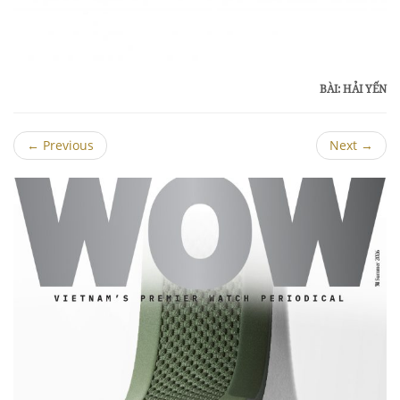
BÀI: HẢI YẾN
←
Previous
Next
→