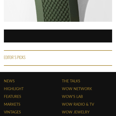
EDITOR'S PICKS
NEWS
THE TALKS
HIGHLIGHT
WOW NETWORK
FEATURES
WOW'S LAB
MARKETS
WOW RADIO & TV
VINTAGES
WOW JEWELRY