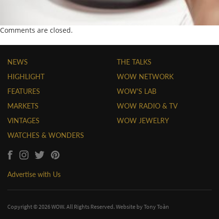
Comments are closed.
NEWS
THE TALKS
HIGHLIGHT
WOW NETWORK
FEATURES
WOW'S LAB
MARKETS
WOW RADIO & TV
VINTAGES
WOW JEWELRY
WATCHES & WONDERS
Advertise with Us
Copyright © 2026 WOW. All Rights Reserved. Website by
Tony Toàn