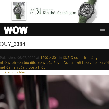
DUY_3384
Published
06/07/2022
at
1200 × 801
in
S&S Group trình làng
những bộ sưu tập đặc trưng của Roger Dubuis kết hợp giao lưu với
nghệ nhân của thương hiệu
.
← Previous
Next →