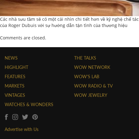
Các nhà sưu tầm sẽ có một cái nhìn chi tiết hơn về kỹ nghệ chế tác
của Roger Dubuis với sự hướng dẫn tận tình của thương hiệu
Comments are closed.
NEWS
THE TALKS
HIGHLIGHT
WOW NETWORK
FEATURES
WOW'S LAB
MARKETS
WOW RADIO & TV
VINTAGES
WOW JEWELRY
WATCHES & WONDERS
Advertise with Us