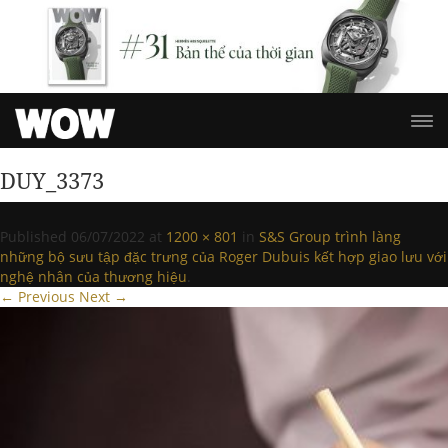
DUY_3373
Published
06/07/2022
at
1200 × 801
in
S&S Group trình làng
những bộ sưu tập đặc trưng của Roger Dubuis kết hợp giao lưu với
nghệ nhân của thương hiệu
.
← Previous
Next →