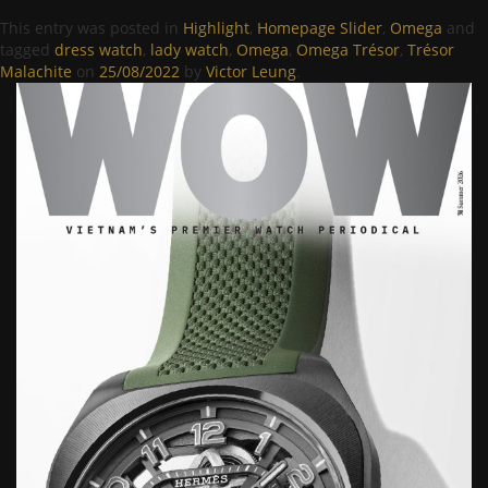
This entry was posted in
Highlight
,
Homepage Slider
,
Omega
and
tagged
dress watch
,
lady watch
,
Omega
,
Omega Trésor
,
Trésor
Malachite
on
25/08/2022
by
Victor Leung
.