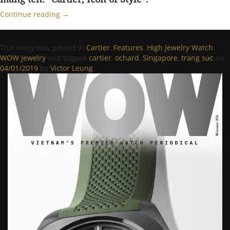
Continue reading
→
This entry was posted in
Cartier
,
Features
,
High Jewelry Watch
,
WOW Jewelry
and tagged
cartier
,
ochard
,
Singapore
,
trang sức
on
04/01/2019
by
Victor Leung
.