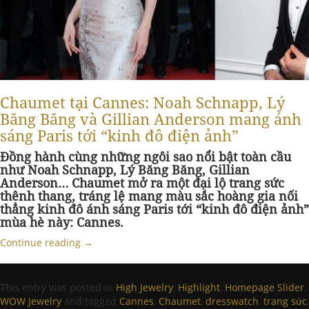
Chaumet tại Cannes: Noah Schnapp, Lý
Băng Băng và Gillian Anderson mang ánh
sáng Paris tới “kinh đô điện ảnh”
Đồng hành cùng những ngôi sao nổi bật toàn cầu
như Noah Schnapp, Lý Băng Băng, Gillian
Anderson… Chaumet mở ra một đại lộ trang sức
thênh thang, tráng lệ mang màu sắc hoàng gia nối
thẳng kinh đô ánh sáng Paris tới “kinh đô điện ảnh”
mùa hè này: Cannes.
Continue reading
→
This entry was posted in
High Jewelry
,
Highlight
,
Homepage Slider
,
WOW Jewelry
and tagged
Cannes
,
Chaumet
,
dresswatch
,
trang sức
,