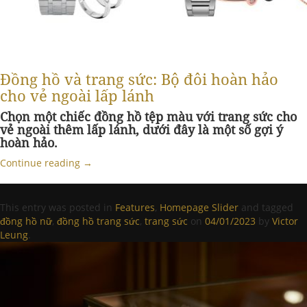
Đồng hồ và trang sức: Bộ đôi hoàn hảo
cho vẻ ngoài lấp lánh
Chọn một chiếc đồng hồ tệp màu với trang sức cho
vẻ ngoài thêm lấp lánh, dưới đây là một số gợi ý
hoàn hảo.
Continue reading
→
This entry was posted in
Features
,
Homepage Slider
and tagged
đồng hồ nữ
,
đồng hồ trang sức
,
trang sức
on
04/01/2023
by
Victor
Leung
.