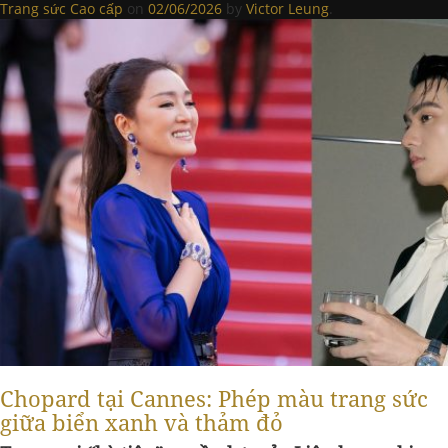
Trang sức Cao cấp
on
02/06/2026
by
Victor Leung
.
Chopard tại Cannes: Phép màu trang sức
giữa biển xanh và thảm đỏ