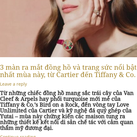
3 màn ra mắt đồng hồ và trang sức nổi bật
nhất mùa này, từ Cartier đến Tiffany & Co.
Leave a reply
Từ những chiếc đồng hồ mang sắc trái cây của Van
Cleef & Arpels hay phối turquoise mới mẻ của
Tiffany & Co.’s Bird on a Rock, đến vòng tay Love
Unlimited của Cartier và kỹ nghệ đá quý ghép của
Yutai – mùa này chứng kiến các maison tung ra
những thiết kế kết nối di sản chế tác với cảm quan
thẩm mỹ đương đại.
Continue reading
→