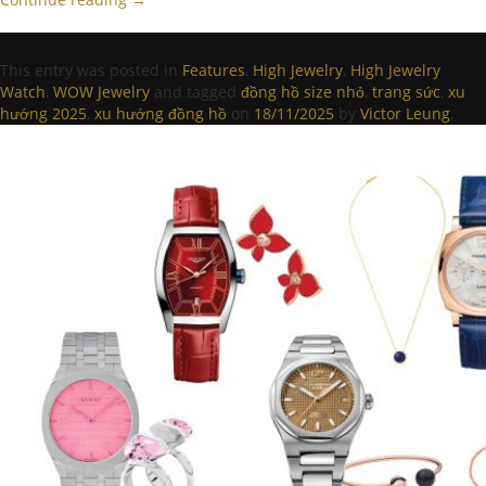
This entry was posted in
Features
,
High Jewelry
,
High Jewelry
Watch
,
WOW Jewelry
and tagged
đồng hồ size nhỏ
,
trang sức
,
xu
hướng 2025
,
xu hướng đồng hồ
on
18/11/2025
by
Victor Leung
.