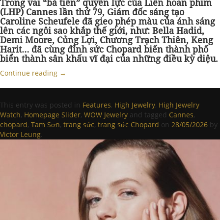
Trong vai “bà tiên” quyền lực của Liên hoan phim
(LHP) Cannes lần thứ 79, Giám đốc sáng tạo
Caroline Scheufele đã gieo phép màu của ánh sáng
lên các ngôi sao khắp thế giới, như: Bella Hadid,
Demi Moore, Củng Lợi, Chương Trạch Thiên, Keng
Harit… đã cùng đỉnh sức Chopard biến thành phố
biển thành sân khấu vĩ đại của những điều kỳ diệu.
Continue reading
→
This entry was posted in
Features
,
High Jewelry
,
High Jewelry
Watch
,
Homepage Slider
,
WOW Jewelry
and tagged
Cannes
,
chopard
,
Tam Sơn
,
trang sức
,
trang sức Chopard
on
28/05/2026
by
Victor Leung
.