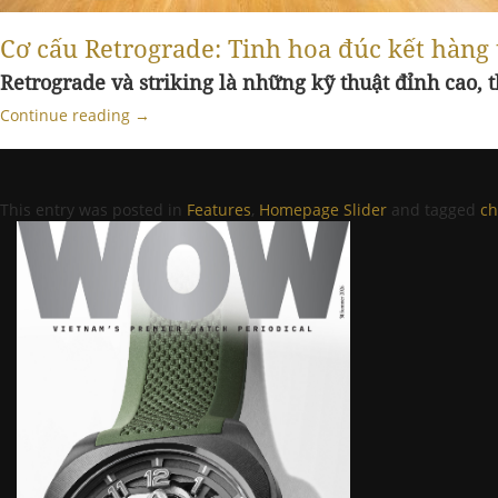
Cơ cấu Retrograde: Tinh hoa đúc kết hàng
Retrograde và striking là những kỹ thuật đỉnh cao,
Continue reading
→
This entry was posted in
Features
,
Homepage Slider
and tagged
ch