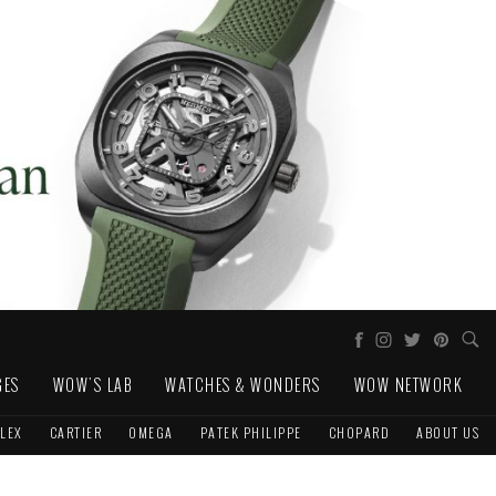
GES
WOW'S LAB
WATCHES & WONDERS
WOW NETWORK
LEX
CARTIER
OMEGA
PATEK PHILIPPE
CHOPARD
ABOUT US