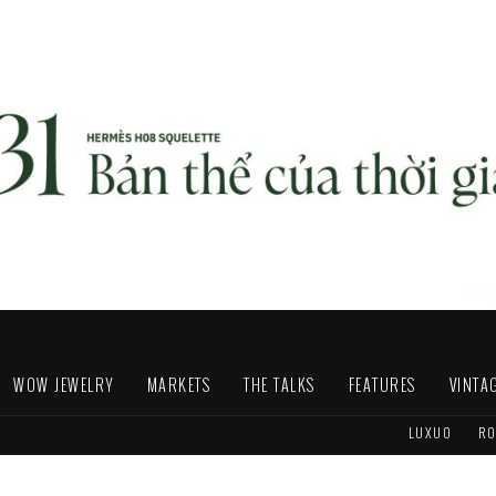
WOW JEWELRY
MARKETS
THE TALKS
FEATURES
VINTA
LUXUO
RO