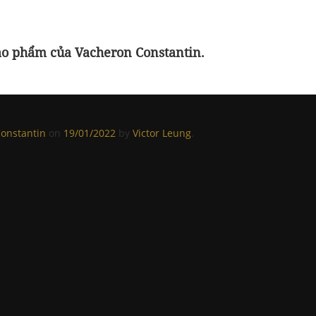
tạo phẩm của Vacheron Constantin.
onstantin
on
19/01/2022
by
Victor Leung
.