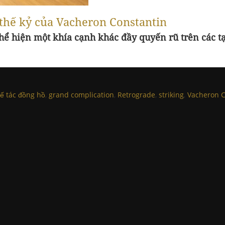
 thế kỷ của Vacheron Constantin
 thể hiện một khía cạnh khác đầy quyến rũ trên các 
ế tác đồng hồ
,
grand complication
,
Retrograde
,
striking
,
Vacheron C