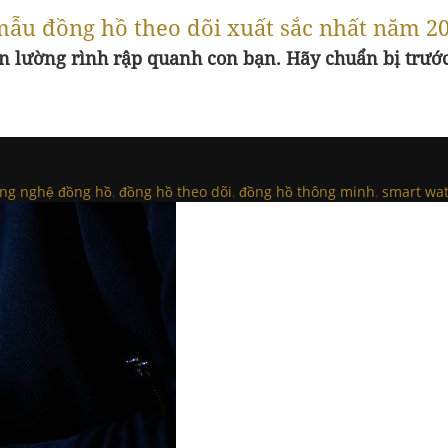
 mẫu đồng hồ theo dõi xuất sắc nhất năm 2
ôn lường rình rập quanh con bạn. Hãy chuẩn bị trư
ng nghệ đồng hồ
,
đồng hồ theo dõi
,
đồng hồ thông minh
,
smart wa