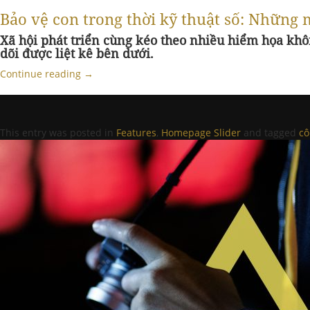
Bảo vệ con trong thời kỹ thuật số: Những
Xã hội phát triển cùng kéo theo nhiều hiểm họa kh
dõi được liệt kê bên dưới.
Continue reading
→
This entry was posted in
Features
,
Homepage Slider
and tagged
cô