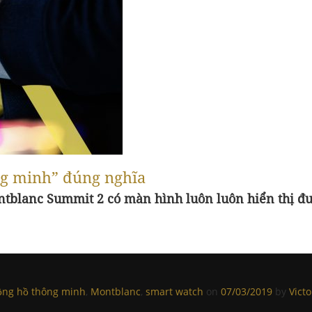
ng minh” đúng nghĩa
tblanc Summit 2 có màn hình luôn luôn hiển thị đư
ồng hồ thông minh
,
Montblanc
,
smart watch
on
07/03/2019
by
Vict