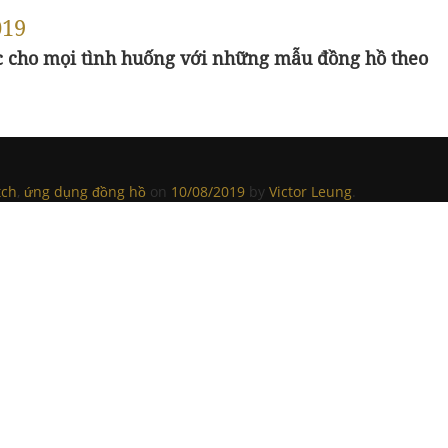
019
ớc cho mọi tình huống với những mẫu đồng hồ theo
tch
,
ứng dụng đồng hồ
on
10/08/2019
by
Victor Leung
.