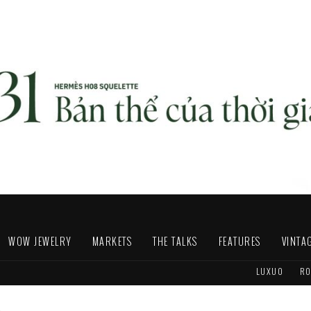
WOW JEWELRY
MARKETS
THE TALKS
FEATURES
VINTA
LUXUO
RO