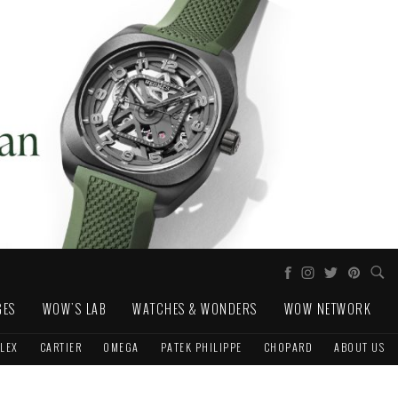
GES
WOW'S LAB
WATCHES & WONDERS
WOW NETWORK
LEX
CARTIER
OMEGA
PATEK PHILIPPE
CHOPARD
ABOUT US