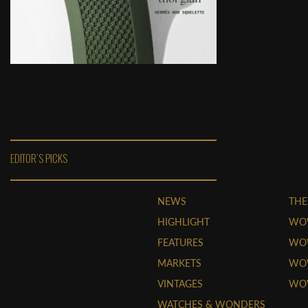
EDITOR'S PICKS
NEWS
THE
HIGHLIGHT
WO
FEATURES
WOW
MARKETS
WOW
VINTAGES
WO
WATCHES & WONDERS