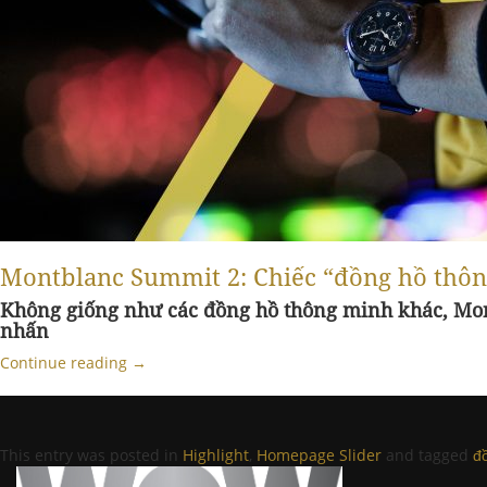
Montblanc Summit 2: Chiếc “đồng hồ thô
Không giống như các đồng hồ thông minh khác, Mon
nhấn
Continue reading
→
This entry was posted in
Highlight
,
Homepage Slider
and tagged
đ