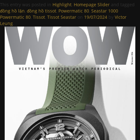
This entry was posted in
Highlight
,
Homepage Slider
and tagged
đồng hồ lặn
,
đồng hồ tissot
,
Powermatic 80
,
Seastar 1000
Powermatic 80
,
Tissot
,
Tissot Seastar
on
19/07/2024
by
Victor
Leung
.