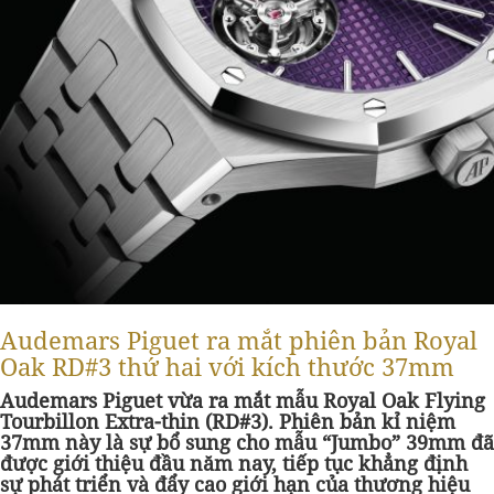
Audemars Piguet ra mắt phiên bản Royal
Oak RD#3 thứ hai với kích thước 37mm
Audemars Piguet vừa ra mắt mẫu Royal Oak Flying
Tourbillon Extra-thin (RD#3). Phiên bản kỉ niệm
37mm này là sự bổ sung cho mẫu “Jumbo” 39mm đã
được giới thiệu đầu năm nay, tiếp tục khẳng định
sự phát triển và đẩy cao giới hạn của thương hiệu