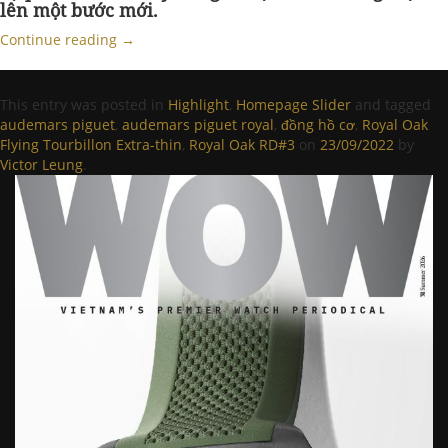
lên một bước mới.
Continue reading
→
This entry was posted in
Highlight
,
Homepage Slider
and tagged
audemars piguet
,
audemars piguet royal
,
đồng hồ cơ
,
Royal Oak
Flying Tourbillon Extra-thin
,
Royal Oak RD#3
on
23/09/2022
by
Victor Leung
.