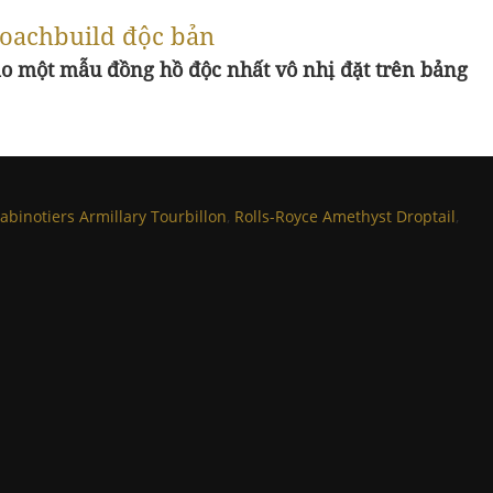
 coachbuild độc bản
tạo một mẫu đồng hồ độc nhất vô nhị đặt trên bảng
abinotiers Armillary Tourbillon
,
Rolls-Royce Amethyst Droptail
,