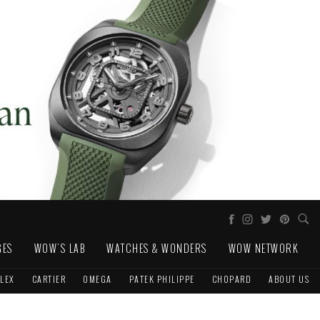
GES
WOW'S LAB
WATCHES & WONDERS
WOW NETWORK
LEX
CARTIER
OMEGA
PATEK PHILIPPE
CHOPARD
ABOUT US