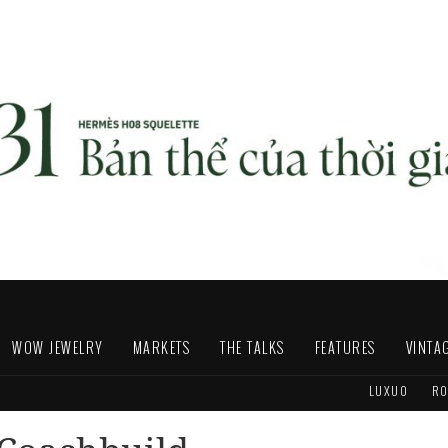
WOW JEWELRY
MARKETS
THE TALKS
FEATURES
VINTA
LUXUO
RO