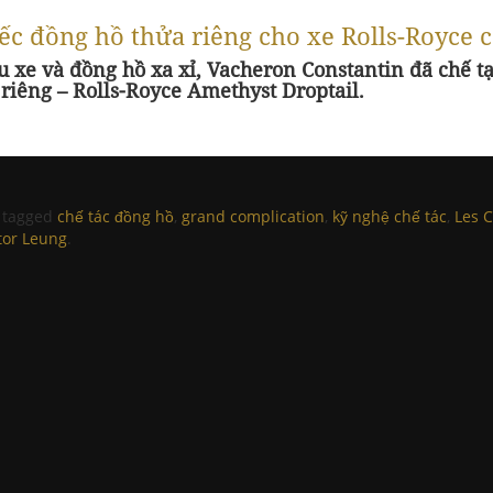
iếc đồng hồ thửa riêng cho xe Rolls-Royce
êu xe và đồng hồ xa xỉ, Vacheron Constantin đã chế 
 riêng – Rolls-Royce Amethyst Droptail.
 tagged
chế tác đồng hồ
,
grand complication
,
kỹ nghệ chế tác
,
Les C
tor Leung
.