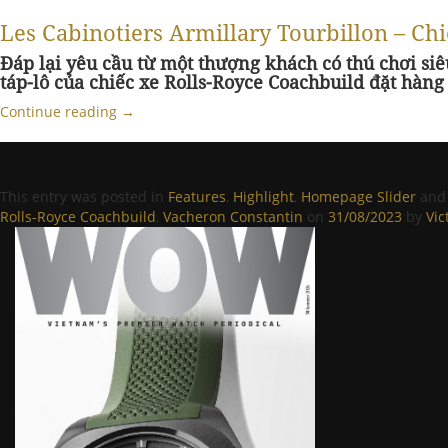
Les Cabinotiers Armillary Tourbillon – Ch
Đáp lại yêu cầu từ một thượng khách có thú chơi si
táp-lô của chiếc xe Rolls-Royce Coachbuild đặt hàng
Continue reading
→
This entry was posted in
Features
,
Highlight
,
Homepage Slider
and
Rolls-Royce Coachbuild
,
Vacheron Constantin
on
31/08/2023
by
Vic