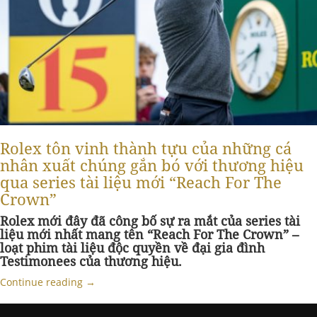
Rolex tôn vinh thành tựu của những cá
nhân xuất chúng gắn bó với thương hiệu
qua series tài liệu mới “Reach For The
Crown”
Rolex mới đây đã công bố sự ra mắt của series tài
liệu mới nhất mang tên “Reach For The Crown” –
loạt phim tài liệu độc quyền về đại gia đình
Testimonees của thương hiệu.
Continue reading
→