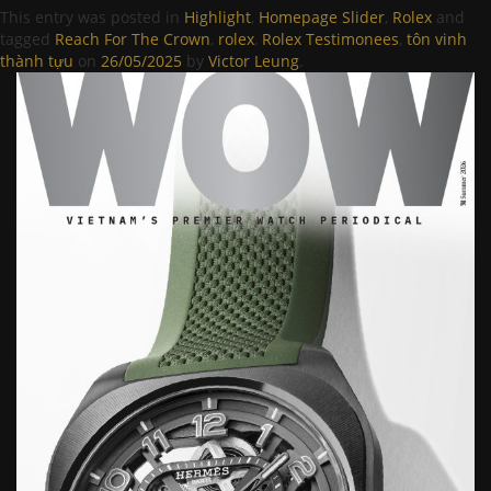
This entry was posted in
Highlight
,
Homepage Slider
,
Rolex
and
tagged
Reach For The Crown
,
rolex
,
Rolex Testimonees
,
tôn vinh
thành tựu
on
26/05/2025
by
Victor Leung
.