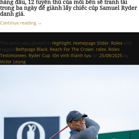
hàng đầu, 12 tuyển thủ của mỗi bên sẽ tranh tài
trong ba ngày để giành lấy chiếc cúp Samuel Ryder
danh giá.
Continue reading
→
This entry was posted in
Highlight
,
Homepage Slider
,
Rolex
and
tagged
Bethpage Black
,
Reach For The Crown
,
rolex
,
Rolex
Testimonees
,
Ryder Cup
,
tôn vinh thành tựu
on
25/08/2025
by
Victor Leung
.