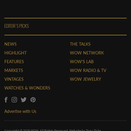
EDITOR'S PICKS
NEWS
THE TALKS
HIGHLIGHT
WOW NETWORK
FEATURES
WOW'S LAB
MARKETS
WOW RADIO & TV
VINTAGES
WOW JEWELRY
WATCHES & WONDERS
Advertise with Us
Copyright © 2026 WOW. All Rights Reserved. Website by
Tony Toàn