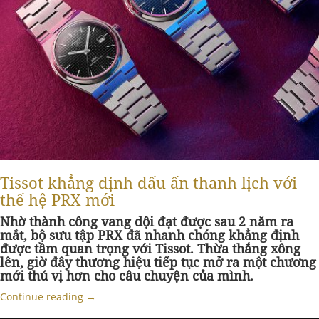
Tissot khẳng định dấu ấn thanh lịch với
thế hệ PRX mới
Nhờ thành công vang dội đạt được sau 2 năm ra
mắt, bộ sưu tập PRX đã nhanh chóng khẳng định
được tầm quan trọng với Tissot. Thừa thắng xông
lên, giờ đây thương hiệu tiếp tục mở ra một chương
mới thú vị hơn cho câu chuyện của mình.
Continue reading
→