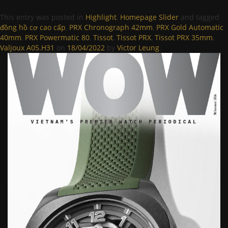
This entry was posted in
Highlight
,
Homepage Slider
and tagged
đồng hồ cơ cao cấp
,
PRX Chronograph 42mm
,
PRX Gold Automatic
40mm
,
PRX Powermatic 80
,
Tissot
,
Tissot PRX
,
Tissot PRX 35mm
,
Valjoux A05.H31
on
18/04/2022
by
Victor Leung
.