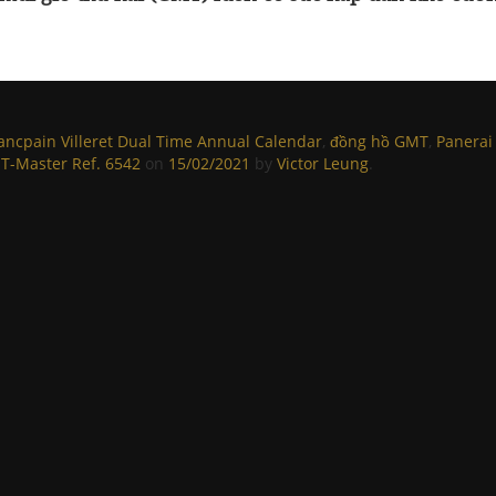
ancpain Villeret Dual Time Annual Calendar
,
đồng hồ GMT
,
Panerai
T-Master Ref. 6542
on
15/02/2021
by
Victor Leung
.