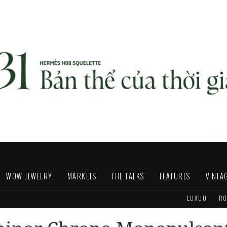
WOW JEWELRY
MARKETS
THE TALKS
FEATURES
VINTA
LUXUO
RO