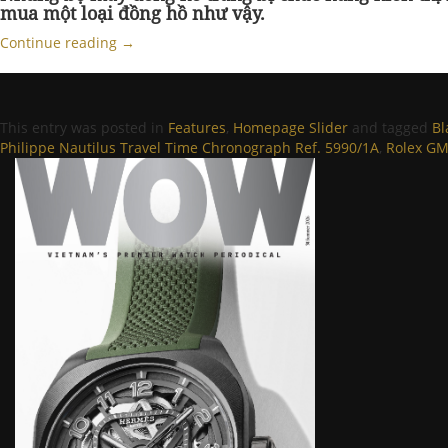
mua một loại đồng hồ như vậy.
Continue reading
→
This entry was posted in
Features
,
Homepage Slider
and tagged
Bl
Philippe Nautilus Travel Time Chronograph Ref. 5990/1A
,
Rolex GM