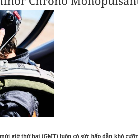
minor Chrono Monopulsan
múi giờ thứ hai (GMT) luôn có sức hấp dẫn khó cưỡn