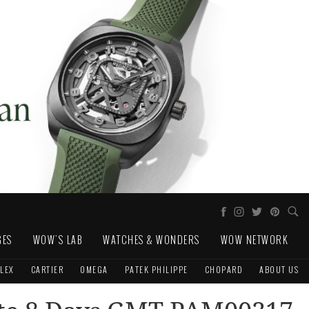
GES
WOW'S LAB
WATCHES & WONDERS
WOW NETWORK
LEX
CARTIER
OMEGA
PATEK PHILIPPE
CHOPARD
ABOUT US