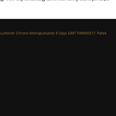
 Luminor Chrono Monopulsante 8 Days GMT PAM00317
,
Patek