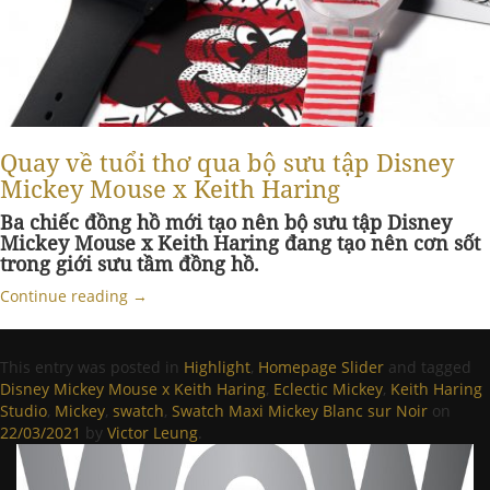
Quay về tuổi thơ qua bộ sưu tập Disney
Mickey Mouse x Keith Haring
Ba chiếc đồng hồ mới tạo nên bộ sưu tập Disney
Mickey Mouse x Keith Haring đang tạo nên cơn sốt
trong giới sưu tầm đồng hồ.
Continue reading
→
This entry was posted in
Highlight
,
Homepage Slider
and tagged
Disney Mickey Mouse x Keith Haring
,
Eclectic Mickey
,
Keith Haring
Studio
,
Mickey
,
swatch
,
Swatch Maxi Mickey Blanc sur Noir
on
22/03/2021
by
Victor Leung
.