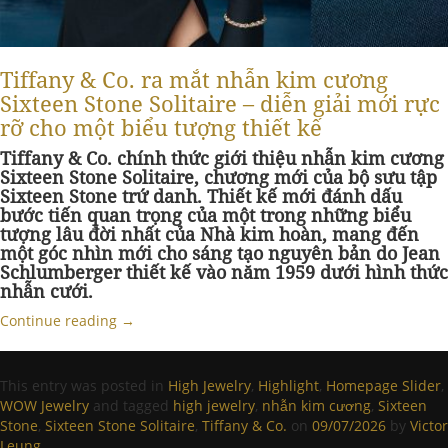
Tiffany & Co. ra mắt nhẫn kim cương
Sixteen Stone Solitaire – diễn giải mới rực
rỡ cho một biểu tượng thiết kế
Tiffany & Co. chính thức giới thiệu nhẫn kim cương
Sixteen Stone Solitaire, chương mới của bộ sưu tập
Sixteen Stone trứ danh. Thiết kế mới đánh dấu
bước tiến quan trọng của một trong những biểu
tượng lâu đời nhất của Nhà kim hoàn, mang đến
một góc nhìn mới cho sáng tạo nguyên bản do Jean
Schlumberger thiết kế vào năm 1959 dưới hình thức
nhẫn cưới.
Continue reading
→
This entry was posted in
High Jewelry
,
Highlight
,
Homepage Slider
,
WOW Jewelry
and tagged
high jewelry
,
nhẫn kim cương
,
Sixteen
Stone
,
Sixteen Stone Solitaire
,
Tiffany & Co.
on
09/07/2026
by
Victor
Leung
.