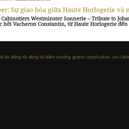
er: Sự giao hòa giữa Haute Horlogerie và 
Cabinotiers Westminster Sonnerie – Tribute to Joh
 bởi Vacheron Constantin, từ Haute Horlogerie đến n
hế tác đồng hồ
,
đồng hồ điểm chuông
,
grand complication
,
Les Cabi