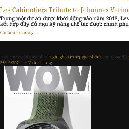
Les Cabinotiers Tribute to Johannes Verme
Trong một dự án được khởi động vào năm 2013, Les 
kết hợp đầy đủ mọi kỹ năng chế tác được chinh phục
Continue reading
→
This entry was posted in
Highlight
,
Homepage Slider
and tagged
c
26/10/2021
by
Victor Leung
.