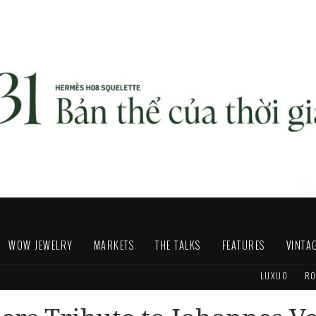
WOW JEWELRY
MARKETS
THE TALKS
FEATURES
VINTA
LUXUO
RO