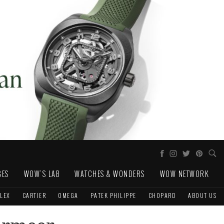
GES
WOW'S LAB
WATCHES & WONDERS
WOW NETWORK
LEX
CARTIER
OMEGA
PATEK PHILIPPE
CHOPARD
ABOUT US