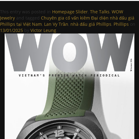
This entry was posted in
Homepage Slider
,
The Talks
,
WOW
Jewelry
and tagged
Chuyên gia cố vấn kiêm Đại diện nhà đấu giá
Phillips tại Việt Nam
,
Lan Vy Trần
,
nhà đấu giá Phillips
,
Phillips
on
13/01/2025
by
Victor Leung
.