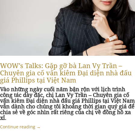
WOW’s Talks: Gặp gỡ bà Lan Vy Trần –
Chuyên gia cố vấn kiêm Đại diện nhà đấu
giá Phillips tại Việt Nam
Vào những ngày cuối năm bận rộn với lịch trình
công tác dày đặc, chị Lan Vy Trần – Chuyên gia cố
vấn kiêm Đại diện nhà đấu giá Phillips tại Việt Nam
vẫn dành cho chúng tôi khoảng thời gian quý giá để
chia sẻ về góc nhìn rất riêng của chị về đồng hồ xa
xỉ.
Continue reading
→