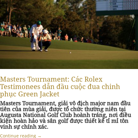
Masters Tournament: Các Rolex
Testimonees dẫn đầu cuộc đua chinh
phục Green Jacket
Masters Tournament, giải vô địch major nam đầu
tiên của mùa giải, được tổ chức thường niên tại
Augusta National Golf Club hoành tráng, nơi điều
kiện hoàn hảo và sân golf được thiết kế tỉ mỉ tôn
vinh sự chính xác.
Continue reading
→