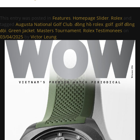
This entry was posted in
Features
,
Homepage Slider
,
Rolex
and
tagged
Augusta National Golf Club
,
đồng hồ rolex
,
golf
,
golf đồng
đội
,
Green Jacket
,
Masters Tournament
,
Rolex Testimonees
on
03/04/2025
by
Victor Leung
.