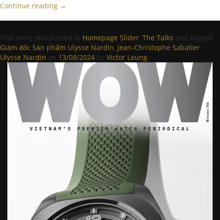
Continue reading
→
This entry was posted in
Homepage Slider
,
The Talks
and tagged
Giám đốc Sản phẩm Ulysse Nardin
,
Jean-Christophe Sabatier
,
Ulysse Nardin
on
13/08/2024
by
Victor Leung
.