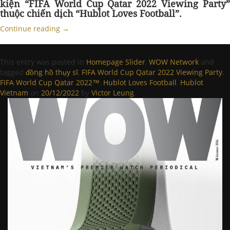
kiện
“FIFA World Cup Qatar 2022 Viewing Party
thuộc chiến dịch “Hublot Loves Football”.
Continue reading
→
This entry was posted in
Homepage Slider
,
WOW Network
and
tagged
đồng hồ thụy sĩ
,
FIFA World Cup Qatar 2022 Viewing Party
,
FIFA World Cup Qatar 2022™
,
Hublot Loves Football
,
Hublot
Vietnam
on
20/12/2022
by
Victor Leung
.