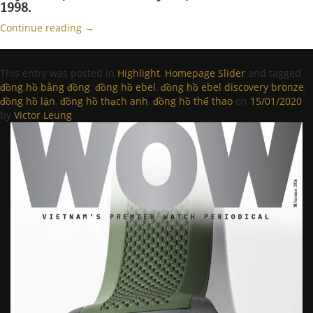
1998.
Continue reading
→
This entry was posted in
Highlight
,
Homepage Slider
and tagged
đồng hồ bằng đồng
,
đồng hồ ebel
,
đồng hồ ebel discovery bronze
,
đồng hồ lặn
,
đồng hồ thạch anh
,
đồng hồ thể thao
on
15/01/2020
by
Victor Leung
.