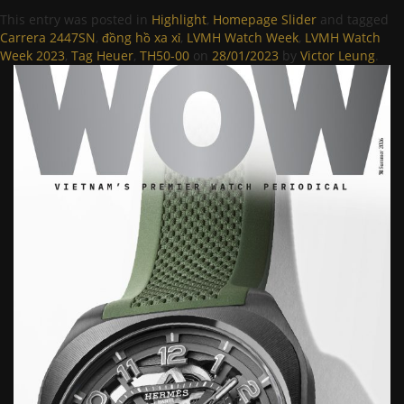
This entry was posted in
Highlight
,
Homepage Slider
and tagged
Carrera 2447SN
,
đồng hồ xa xỉ
,
LVMH Watch Week
,
LVMH Watch
Week 2023
,
Tag Heuer
,
TH50-00
on
28/01/2023
by
Victor Leung
.