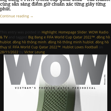
cùng sẵn sàng điểm giờ chuẩn xác từng giây từng
phút.
Continue reading
→
This entry was posted in
Highlight
,
Homepage Slider
,
WOW Radio
& TV
and tagged
Big Bang e FIFA World Cup Qatar 2022™
,
đồng hồ
hublot
,
đồng hồ thông minh
,
đồng hồ thông minh hublot
,
đồng hồ
thụy sĩ
,
FIFA World Cup Qatar 2022™
,
Hublot Loves Football
on
28/11/2022
by
Victor Leung
.