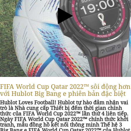
FIFA World Cup Qatar 2022™ sôi động hơn
với Hublot Big Bang e phiên bản đặc biệt
Hublot Loves Football! Hublot tự hào đảm nhận vai
trò là Nhà cung cấp Thiết bị đếm thời gian chính
thức của FIFA World Cup 2022™ lần thứ 4 liên tiếp.
Ngày FIFA World Cup Qatar 2022™ chính thức khởi
tranh, mẫu đồng hồ kết nối thông minh Thế hệ 3
Big Bang e FIFA World Cup Qatar 2022™ của Hublot