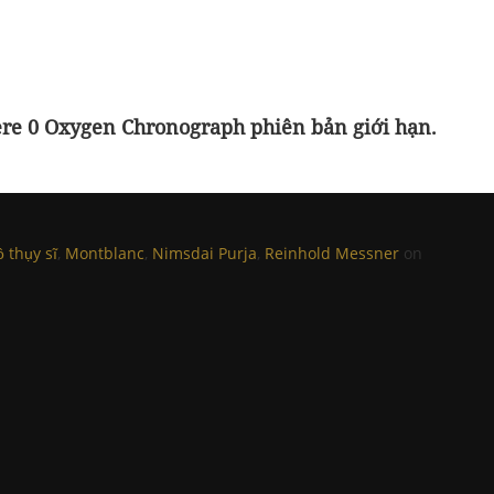
ere 0 Oxygen Chronograph phiên bản giới hạn.
 thụy sĩ
,
Montblanc
,
Nimsdai Purja
,
Reinhold Messner
on