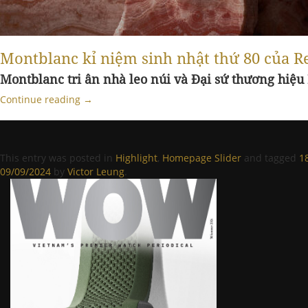
Montblanc kỉ niệm sinh nhật thứ 80 của 
Montblanc tri ân nhà leo núi và Đại sứ thương hiệ
Continue reading
→
This entry was posted in
Highlight
,
Homepage Slider
and tagged
1
09/09/2024
by
Victor Leung
.