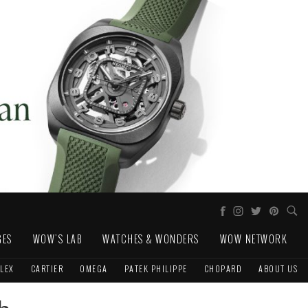
GES
WOW'S LAB
WATCHES & WONDERS
WOW NETWORK
LEX
CARTIER
OMEGA
PATEK PHILIPPE
CHOPARD
ABOUT US