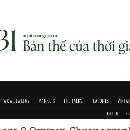
WOW JEWELRY
MARKETS
THE TALKS
FEATURES
VINTA
LUXUO
RO