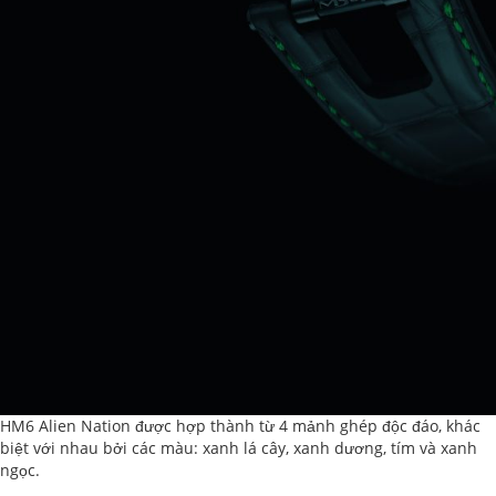
HM6 Alien Nation được hợp thành từ 4 mảnh ghép độc đáo, khác
biệt với nhau bởi các màu: xanh lá cây, xanh dương, tím và xanh
ngọc.