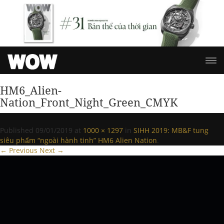
HM6_Alien-
Nation_Front_Night_Green_CMYK
Published
09/01/2019
at
1000 × 1297
in
SIHH 2019: MB&F tung
siêu phẩm “ngoài hành tinh” HM6 Alien Nation
.
← Previous
Next →