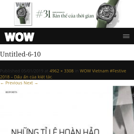
Untitled-6-10
Published
05/01/2019
at
4962 × 3308
in
WOW Vietnam #Festive
2018 – Dấu ấn của kiệt tác
.
← Previous
Next →