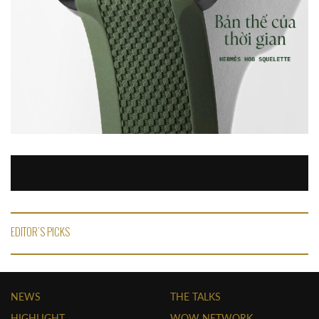
EDITOR'S PICKS
NEWS
THE TALKS
HIGHLIGHT
WOW NETWORK