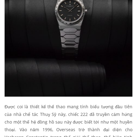
Được coi là thiết kế thể thao mang tính biểu tượng đầu tiên
của nhà chế tác Thuỵ Sỹ này, chiếc 222 đã truyền cảm hứng
cho một thế hệ đồng hồ sau này được biết tới như một huyền
thoại. Vào năm 1996, Overseas trở thành đại diện cho