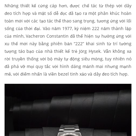
Những thiết kế cứng cáp hơn, được chế tác từ thép với dây
đeo tích hợp và mặt số dễ đọc đã tạo ra một phân khúc hoàn
toàn mới với các tạo tác thể thao sang trọng, tương ứng với lối
sống của thời đại. Vào năm 1977, kỷ niệm 222 năm thành lập
của mình, Vacheron Constantin đã thể hiện sự hưởng ứng với
xu thế mới này bằng phiên bản “222” khai sinh từ trí tưởng
tượng táo bạo của nhà thiết kế trẻ Jörg Hysek. Vẫn không xa
rời truyền thống với bộ máy tự động siêu mỏng, tuy nhiên nó
đã phá vỡ mọi quy tắc với hình dáng mảnh mai nhưng mạnh
mẽ, với điểm nhấn là viền bezel tinh xảo và dây đeo tích hợp.