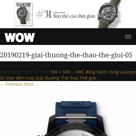
20190219-giai-thuong-the-thao-the-gioi-05
Published
19/02/2019
at
500 × 500
in
IWC đồng hành cùng Laureus
tổ chức đêm trao Giải thưởng Thể thao Thế giới
.
← Previous
Next →