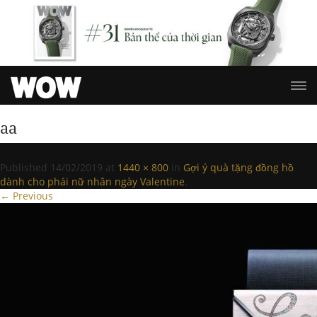
aa
Published
14/02/2019
at
1440 × 800
in
Gợi ý quà tặng đồng hồ
dành cho phái nữ nhân ngày Valentine
.
← Previous