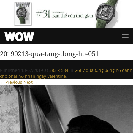
20190213-qua-tang-dong-ho-051
Published
13/02/2019
at
583 × 584
in
Gợi ý quà tặng đồng hồ dành
cho phái nữ nhân ngày Valentine
.
← Previous
Next →