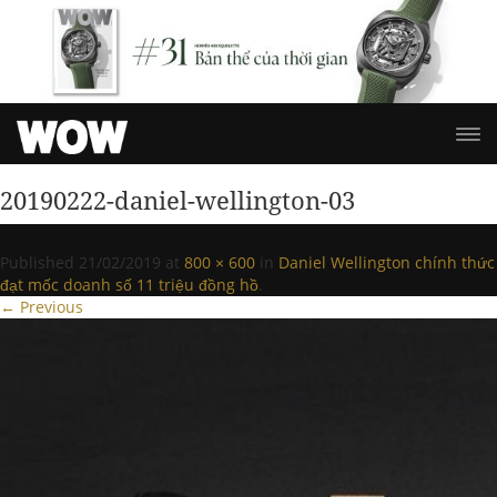
20190222-daniel-wellington-03
Published
21/02/2019
at
800 × 600
in
Daniel Wellington chính thức
đạt mốc doanh số 11 triệu đồng hồ
.
← Previous