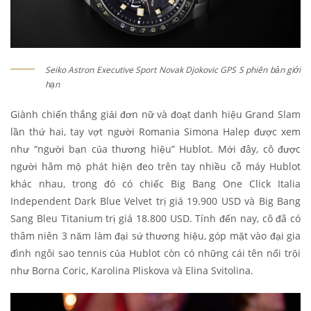
Seiko Astron Executive Sport Novak Djokovic GPS S phiên bản giới
hạn
Giành chiến thắng giải đơn nữ và đoạt danh hiệu Grand Slam
lần thứ hai, tay vợt người Romania Simona Halep được xem
như “người bạn của thương hiệu” Hublot. Mới đây, cô được
người hâm mộ phát hiện đeo trên tay nhiều cỗ máy Hublot
khác nhau, trong đó có chiếc Big Bang One Click Italia
Independent Dark Blue Velvet trị giá 19.900 USD và Big Bang
Sang Bleu Titanium trị giá 18.800 USD. Tính đến nay, cô đã có
thâm niên 3 năm làm đại sứ thương hiệu, góp mặt vào đại gia
đình ngôi sao tennis của Hublot còn có những cái tên nổi trội
như Borna Coric, Karolina Pliskova và Elina Svitolina.