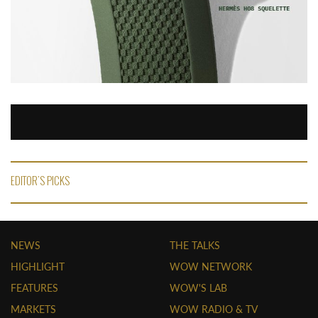
EDITOR'S PICKS
NEWS
THE TALKS
HIGHLIGHT
WOW NETWORK
FEATURES
WOW'S LAB
MARKETS
WOW RADIO & TV