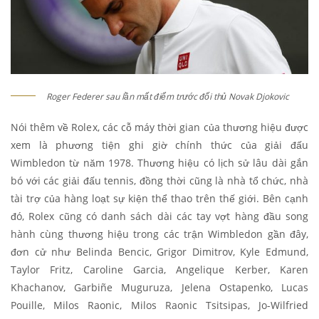
Roger Federer sau lần mất điểm trước đối thủ Novak Djokovic
Nói thêm về Rolex, các cỗ máy thời gian của thương hiệu được
xem là phương tiện ghi giờ chính thức của giải đấu
Wimbledon từ năm 1978. Thương hiệu có lịch sử lâu dài gắn
bó với các giải đấu tennis, đồng thời cũng là nhà tổ chức, nhà
tài trợ của hàng loạt sự kiện thể thao trên thế giới. Bên cạnh
đó, Rolex cũng có danh sách dài các tay vợt hàng đầu song
hành cùng thương hiệu trong các trận Wimbledon gần đây,
đơn cử như Belinda Bencic, Grigor Dimitrov, Kyle Edmund,
Taylor Fritz, Caroline Garcia, Angelique Kerber, Karen
Khachanov, Garbiñe Muguruza, Jelena Ostapenko, Lucas
Pouille, Milos Raonic, Milos Raonic Tsitsipas, Jo-Wilfried