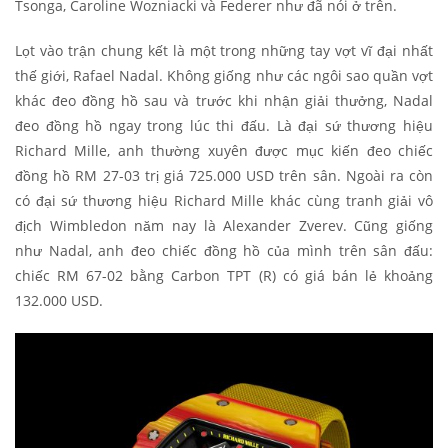
Tsonga, Caroline Wozniacki và Federer như đã nói ở trên.
Lọt vào trận chung kết là một trong những tay vợt vĩ đại nhất
thế giới, Rafael Nadal. Không giống như các ngôi sao quần vợt
khác đeo đồng hồ sau và trước khi nhận giải thưởng, Nadal
đeo đồng hồ ngay trong lúc thi đấu. Là đại sứ thương hiệu
Richard Mille, anh thường xuyên được mục kiến đeo chiếc
đồng hồ RM 27-03 trị giá 725.000 USD trên sân. Ngoài ra còn
có đại sứ thương hiệu Richard Mille khác cùng tranh giải vô
địch Wimbledon năm nay là Alexander Zverev. Cũng giống
như Nadal, anh đeo chiếc đồng hồ của mình trên sân đấu:
chiếc RM 67-02 bằng Carbon TPT (R) có giá bán lẻ khoảng
132.000 USD.