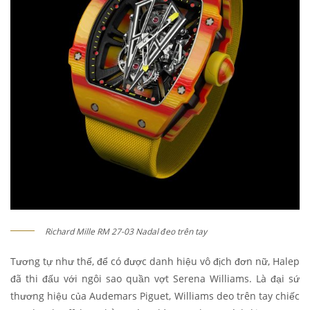
Richard Mille RM 27-03 Nadal đeo trên tay
Tương tự như thế, để có được danh hiệu vô địch đơn nữ, Halep
đã thi đấu với ngôi sao quần vợt Serena Williams. Là đại sứ
thương hiệu của Audemars Piguet, Williams deo trên tay chiếc