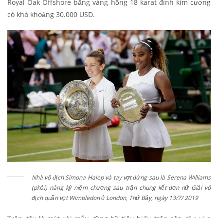
Royal Oak Offshore bằng vàng hồng 18 karat đính kim cương
có khá khoảng 30.000 USD.
Nhà vô địch Simona Halep và tay vợt đứng sau là Serena Williams
(phải) nâng kỷ niệm chương sau trận chung kết đơn nữ Giải vô
địch quần vợt Wimbledon ở London, Thứ Bảy, ngày 13/7/ 2019