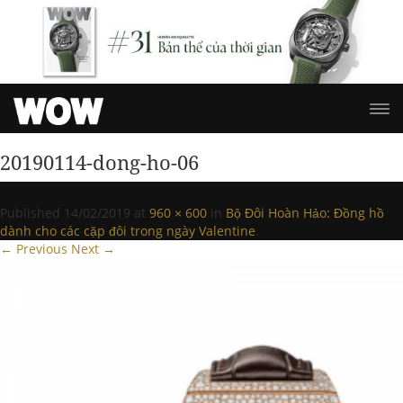
20190114-dong-ho-06
Published
14/02/2019
at
960 × 600
in
Bộ Đôi Hoàn Hảo: Đồng hồ
dành cho các cặp đôi trong ngày Valentine
.
← Previous
Next →