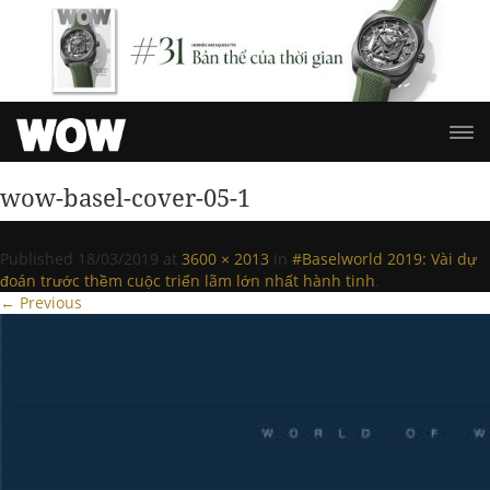
wow-basel-cover-05-1
Published
18/03/2019
at
3600 × 2013
in
#Baselworld 2019: Vài dự
đoán trước thềm cuộc triển lãm lớn nhất hành tinh
.
← Previous