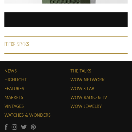
EDITOR'S PICKS
NEWS
THE TALKS
HIGHLIGHT
WOW NETWORK
FEATURES
WOW'S LAB
MARKETS
WOW RADIO & TV
VINTAGES
WOW JEWELRY
WATCHES & WONDERS